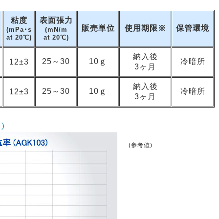
粘度
表面張力
販売単位
使用期限※
保管環境
(mPa･s
(mN/m
at 20℃)
at 20℃)
納入後
25～30
10ｇ
冷暗所
12±3
3ヶ月
納入後
25～30
10ｇ
冷暗所
12±3
3ヶ月
(参考値)