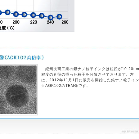
紀州技研工業の銀ナノ粒子インクは粒径が10-20n
程度の直径の揃った粒子を分散させております。左
は、2012年11月1日に販売を開始した銀ナノ粒子イ
クAGK102のTEM像です。