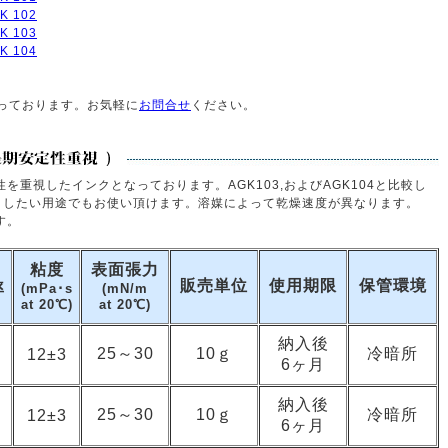
K 102
K 103
K 104
行っております。お気軽に
お問合せ
ください。
定性を重視したインクとなっております。AGK103,およびAGK104と比較し
くしたい用途でもお使い頂けます。溶媒によって乾燥速度が異なります。
す。
粘度
表面張力
販売単位
使用期限
保管環境
率
(mPa･s
(mN/m
at 20℃)
at 20℃)
納入後
25～30
10ｇ
冷暗所
12±3
6ヶ月
納入後
25～30
10ｇ
冷暗所
12±3
6ヶ月