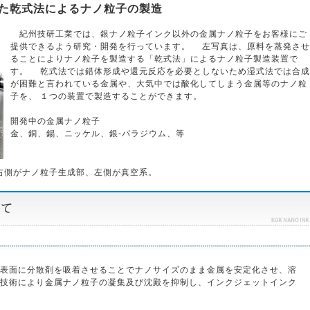
た乾式法によるナノ粒子の製造
紀州技研工業では、銀ナノ粒子インク以外の金属ナノ粒子をお客様にご
提供できるよう研究・開発を行っています。 左写真は、原料を蒸発させ
ることによりナノ粒子を製造する「乾式法」によるナノ粒子製造装置で
す。 乾式法では錯体形成や還元反応を必要としないため湿式法では合成
が困難と言われている金属や、大気中では酸化してしまう金属等のナノ粒
子を、 １つの装置で製造することができます。
開発中の金属ナノ粒子
金、銅、錫、ニッケル、銀-パラジウム、等
右側がナノ粒子生成部、左側が真空系。
表面に分散剤を吸着させることでナノサイズのまま金属を安定化させ、溶
技術により金属ナノ粒子の凝集及び沈殿を抑制し、インクジェットインク