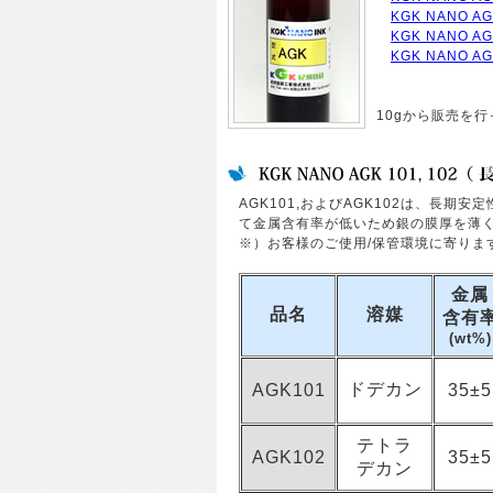
KGK NANO AG
KGK NANO AG
KGK NANO AG
10gから販売を
AGK101,およびAGK102は、長期安
て金属含有率が低いため銀の膜厚を薄
※）お客様のご使用/保管環境に寄りま
金属
品名
溶媒
含有
(wt%)
ドデカン
AGK101
35±5
テトラ
AGK102
35±5
デカン