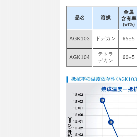
金属
品名
溶媒
含有率
(wt%)
ドデカン
AGK103
65±5
テトラ
AGK104
60±5
デカン