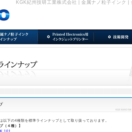
KGK紀州技研工業株式会社 | 金属ナノ粒子インク 
以下の4種類を標準ラインナップとして取り扱っております。
プ（４種）】
K 101