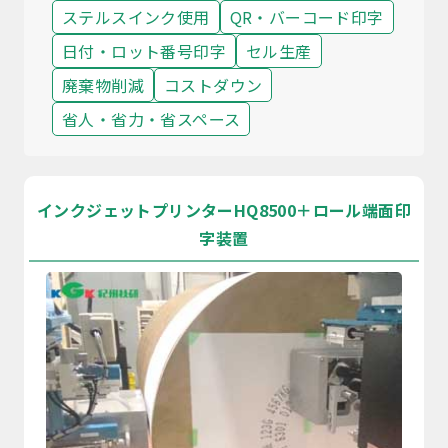
ステルスインク使用
QR・バーコード印字
日付・ロット番号印字
セル生産
廃棄物削減
コストダウン
省人・省力・省スペース
インクジェットプリンターHQ8500＋ロール端面印
字装置