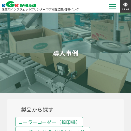
産業用インクジェットプリンター
印字検査装置/各種インク
LANG
導入事例
製品から探す
ローラーコーダー（捺印機）