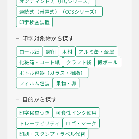
オンデマンド式（HQシリーズ）
連続式（帯電式）（CCSシリーズ）
印字検査装置
印字対象物から探す
ロール紙
錠剤
木材
アルミ缶・金属
化粧箱・コート紙
クラフト袋
段ボール
ボトル容器（ガラス・樹脂）
フィルム包装
果物・卵
目的から探す
印字検査つき
可食性インク使用
トレーサビリティ
ロゴ・マーク
印刷・スタンプ・ラベル代替