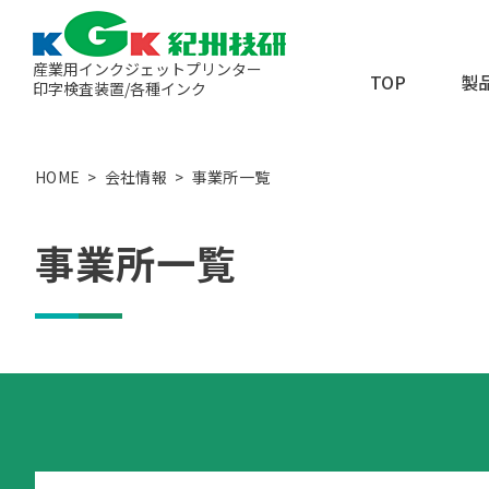
産業用インクジェットプリンター
TOP
製
印字検査装置/各種インク
オンデマンド式インク
HOME
会社情報
事業所一覧
連続式（帯電式）イン
ローラーコーダー（捺
事業所一覧
印字検査装置
UV照射機
金属ナノ粒子インク