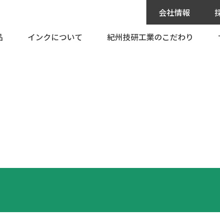
会社情報
品
インクについて
紀州技研工業のこだわり
社長挨拶
募集要項
会社概要
採用説明
ジェットプリンター
インクを探す
カタログ・寸法図
事業所一覧
クジェットプリンター
インクの独自開発
メンテナンス/修
沿革
印機）
インク問題解決室
技術情報
グローバルネットワーク
有機則非該当インク
環境への取り組み
SDSはこちら
公的研究費の運営