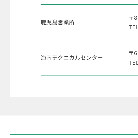
〒8
鹿児島営業所
TE
〒6
海南テクニカルセンター
TE