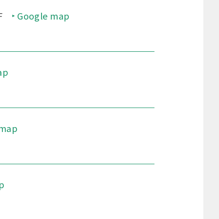
F
Google map
ap
 map
p