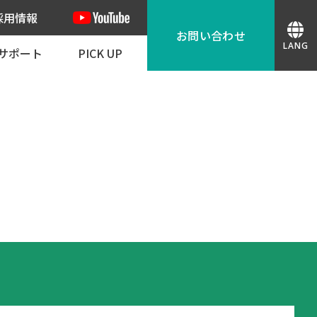
採用情報
お問い合わせ
LANG
サポート
PICK UP
会スケジュール
JPN
カタログ請求
 ダウンロード
導入事例
理依頼 代替機貸出し依頼
捺印機からの更新におすすめ
ENG
お問い合わせ
紀州技研ができること
CHN
お見積もり
紀州技研が選ばれる理由
無料テスト印字
段ボールの印刷・ラベルでお困りの方へ
機種選定
IND
デモ機貸出し