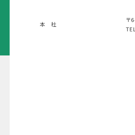
〒6
本 社
TE