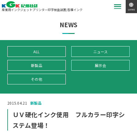
産業用インクジェットプリンター
印字検査装置/各種インク
LANG
NEWS
ALL
ニュース
新製品
展示会
その他
2015.04.21
新製品
ＵＶ硬化インク使用 フルカラー印字シ
ステム登場！