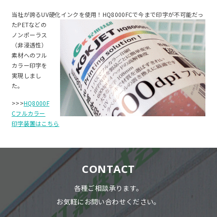
当社が誇るUV硬化インクを使用！HQ8000FCで今まで印字が不可
能だっ
たPETなどの
ノンポーラス
（非浸透性）
素材へのフル
カラー印字を
実現しまし
た。
>>>
HQ8000F
Cフルカラー
印字装置はこちら
CONTACT
各種ご相談承ります。
お気軽にお問い合わせください。