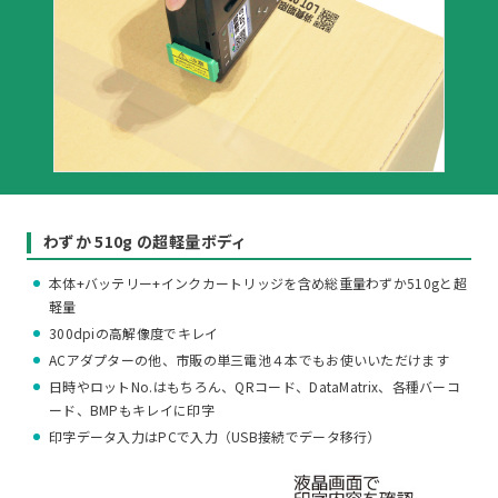
わずか 510g の超軽量ボディ
本体+バッテリー+インクカートリッジを含め総重量わずか510gと超
軽量
300dpiの高解像度でキレイ
ACアダプターの他、市販の単三電池４本でもお使いいただけます
日時やロットNo.はもちろん、QRコード、DataMatrix、各種バーコ
ード、BMPもキレイに印字
印字データ入力はPCで入力（USB接続でデータ移行）