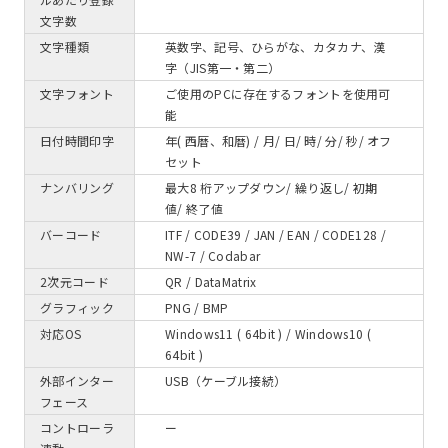
文字数
文字種類
英数字、記号、ひらがな、カタカナ、漢
字（JIS第一・第二）
文字フォント
ご使用のPCに存在するフォントを使用可
能
日付時間印字
年( 西暦、和暦) / 月/ 日/ 時/ 分/ 秒/ オフ
セット
ナンバリング
最大8 桁アップダウン/ 繰り返し/ 初期
値/ 終了値
バーコード
ITF / CODE39 / JAN / EAN / CODE128 /
NW-7 / Codabar
2次元コード
QR / DataMatrix
グラフィック
PNG / BMP
対応OS
Windows11 ( 64bit ) / Windows10 (
64bit )
外部インター
USB（ケーブル接続）
フェース
コントローラ
ー