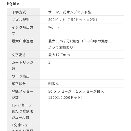
HQ lite
印字方式
サーマル式オンデマンド型
ノズル配列
300ドット（150ドット×2列）
インク噴出方
横、下
向
最大印字速度
最大60m / 分( 濃さ: 1 ) ※印字の濃さに
よって変動あり
文字高さ
最大12.7ⅿⅿ
カートリッジ
1
数
ワーク検出
ー
印字段数
制限なし
登録メッセー
50 メッセージ（１メッセージ最大
ジ数
150×10,000ドット）
1メッセージ
ー
あたり登録モ
ジュール数
1文字ジュー
ー
ルあたり登録