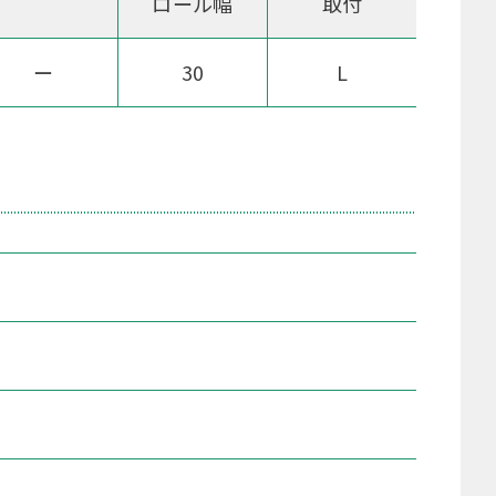
ロール幅
取付
ー
30
L