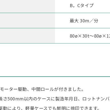
B，Cタイプ
最大 30m／分
80ø×30t～80ø×1
、モーター駆動、中間ロールが付きました。
長さ500mm以内のケースに製造年月日、ロットナン
駆動により、軽量ケースでも鮮明に捺印できます。