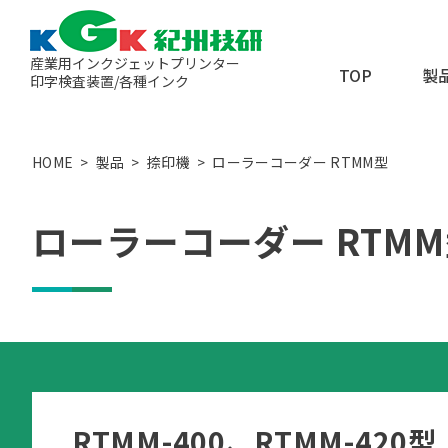
産業用インクジェットプリンター
TOP
製
印字検査装置/各種インク
オンデマンド式インク
HOME
製品
捺印機
ローラーコーダー RTMM型
連続式（帯電式）イン
ローラーコーダー（捺
ローラーコーダー RTM
印字検査装置
UV照射機
金属ナノ粒子インク
RTMM-400、RTMM-420型