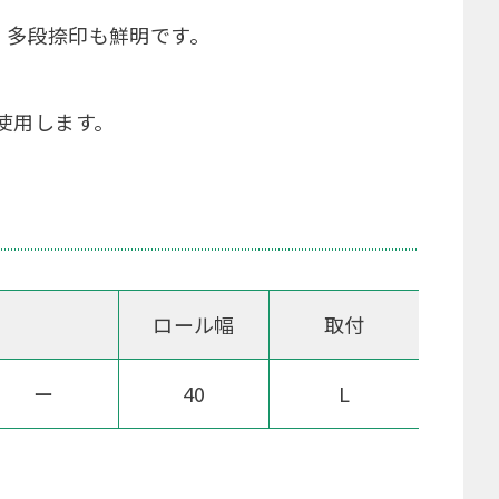
・多段捺印も鮮明です。
使用します。
ロール幅
取付
ー
40
L