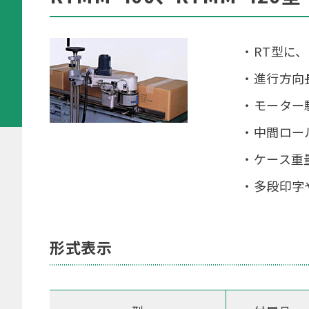
・RT型に
・進行方向
・モーター
・中間ロー
・ケース重
・多段印字
形式表示