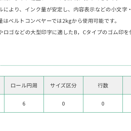
ルにより、インク量が安定し、内容表示などの小文字
量はベルトコンベヤーでは2kgから使用可能です。
やロゴなどの大型印字に適したB，Cタイプのゴム印を
ロール
円周
サイズ
区分
行数
6
0
0