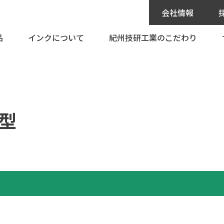
会社情報
品
インクについて
紀州技研工業のこだわり
社長挨拶
募集要項
会社概要
採用説明
ジェットプリンター
インクを探す
カタログ・寸法図
事業所一覧
クジェットプリンター
インクの独自開発
メンテナンス/修
沿革
印機）
インク問題解決室
技術情報
M型
グローバルネットワーク
有機則非該当インク
環境への取り組み
SDSはこちら
公的研究費の運営