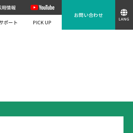
採用情報
お問い合わせ
LANG
サポート
PICK UP
会スケジュール
JPN
カタログ請求
 ダウンロード
導入事例
理依頼 代替機貸出し依頼
捺印機からの更新におすすめ
ENG
お問い合わせ
紀州技研ができること
CHN
お見積もり
紀州技研が選ばれる理由
無料テスト印字
段ボールの印刷・ラベルでお困りの方へ
機種選定
IND
デモ機貸出し