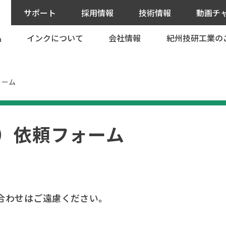
サポート
採用情報
技術情報
動画チ
品
インクについて
会社情報
紀州技研工業の
寸法図 ダウンロード
募集要項
ス/修理依頼 代替機貸出し依頼
採用説明会スケジュール
ジェットプリンター
インクを探す
社長挨拶
ォーム
覧
クジェットプリンター
インクの独自開発
会社概要
印機）
インク問題解決室
事業所一覧
）
依頼フォーム
有機則非該当インク
沿革
SDSはこちら
グローバルネットワーク
環境への取り組み
公的研究費の運営
合わせはご遠慮ください。