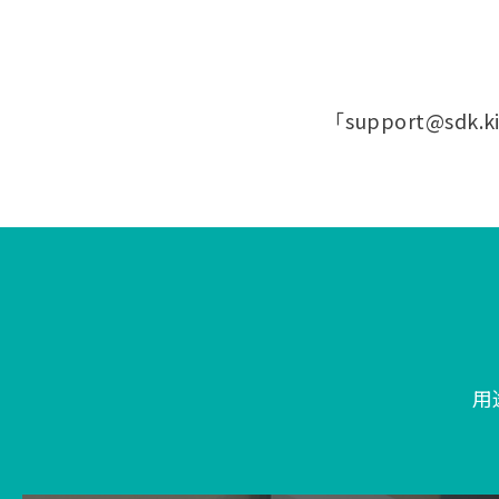
「support@sd
用