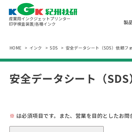
産業用インクジェットプリンター
製
印字検査装置/各種インク
カタログ・
メンテナン
オンデマンド式インク
HOME
インク
SDS
安全データシート（SDS）依頼フ
事業所一
連続式（帯電式）イン
ローラーコーダー（捺
安全データシート（SDS
印字検査装置
UV照射機
金属ナノ粒子インク
※
は必須項目です。また、営業を目的としたお問