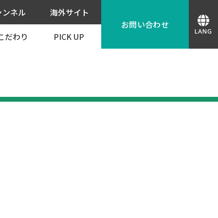
ャンネル
海外サイト
お問い合わせ
LANG
こだわり
PICK UP
JPN
カタログ請求
導入事例
捺印機からの更新におすすめ
ENG
お問い合わせ
紀州技研ができること
CHN
お見積もり
紀州技研が選ばれる理由
無料テスト印字
段ボールの印刷・ラベルでお困りの方へ
機種選定
IND
デモ機貸出し