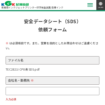
産業用インクジェットプリンター
印字検査装置/各種インク
LANG
安全データシート（SDS）
依頼フォーム
※
は必須項目です。また、営業を目的としたお問合わせはご遠慮くださ
い。
ファイル名
TEC2821I CP8青 SDS.pdf
会社名・勤務先
※
入力必須