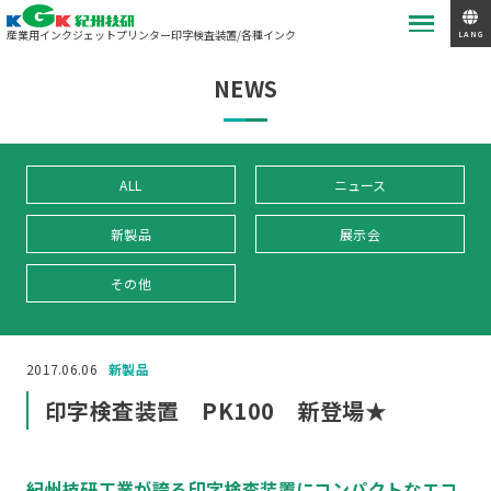
産業用インクジェットプリンター
印字検査装置/各種インク
LANG
NEWS
ALL
ニュース
新製品
展示会
その他
2017.06.06
新製品
印字検査装置 PK100 新登場★
紀州技研工業が誇る印字検査装置にコンパクトなエコ