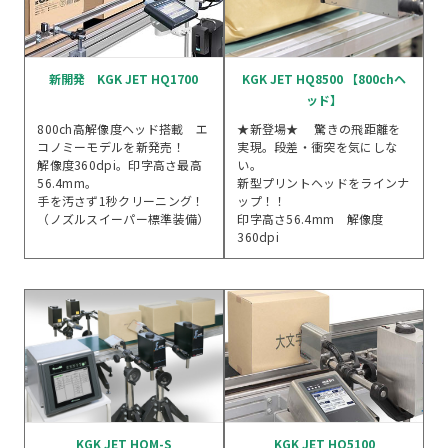
新開発 KGK JET HQ1700
KGK JET HQ8500 【800chヘ
ッド】
800ch高解像度ヘッド搭載 エ
★新登場★ 驚きの飛距離を
コノミーモデルを新発売！
実現。段差・衝突を気にしな
解像度360dpi。印字高さ最高
い。
56.4mm。
新型プリントヘッドをラインナ
手を汚さず1秒クリーニング！
ップ！！
（ノズルスイーパー標準装備）
印字高さ56.4mm 解像度
360dpi
KGK JET HQM-S
KGK JET HQ5100