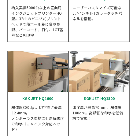
納入実績5000台以上の産業用
ユーザーカスタマイズ可能な
インクジェットプリンターHQ
5.7インチTFTカラータッチパ
型。32chのピエゾ式プリント
ネルを搭載。
ヘッドで段ボール箱に賞味期
限、バーコード、日付、LOT番
号などを印字
KGK JET HQ1600
KGK JET HQ1500
解像度300dpi。印字高さ最高
印字高さ最高70mm、解像度
32.4mm。
180dpi。高精細な印字を低価
ノンポーラス素材にも高解像度
格で実現！
で印字（ＵＶインク対応ヘッ
ド）