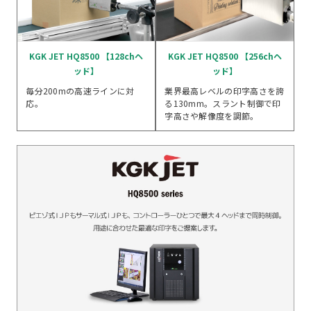
KGK JET HQ8500 【128chヘ
KGK JET HQ8500 【256chヘ
ッド】
ッド】
毎分200mの高速ラインに対
業界最高レベルの印字高さを誇
応。
る130mm。スラント制御で印
字高さや解像度を調節。