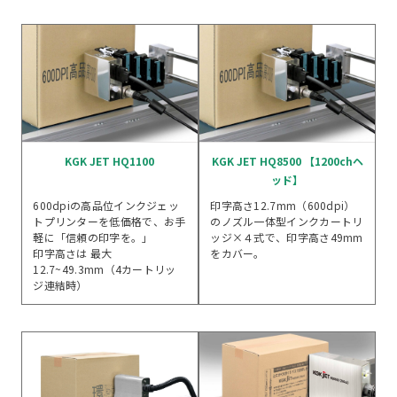
KGK JET HQ1100
KGK JET HQ8500 【1200chヘ
ッド】
600dpiの高品位インクジェッ
印字高さ12.7mm（600dpi）
トプリンターを低価格で、お手
のノズル一体型インクカートリ
軽に「信頼の印字を。」
ッジ×４式で、印字高さ49mm
印字高さは 最大
をカバー。
12.7~49.3mm（4カートリッ
ジ連結時）